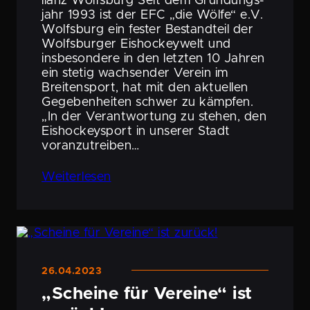
lianz Wolfsburg Seit dem Gründungs­
jahr 1993 ist der EFC „die Wölfe“ e.V.
Wolfsburg ein fester Bestand­teil der
Wolfs­burger Eisho­ckey­welt und
insbe­son­dere in den letzten 10 Jahren
ein stetig wachsender Verein im
Breiten­sport, hat mit den aktuellen
Gegeben­heiten schwer zu kämpfen.
„In der Verant­wor­tung zu stehen, den
Eisho­ckey­sport in unserer Stadt
voranzutreiben…
Weiter­lesen
26.04.2023
„Scheine für Vereine“ ist