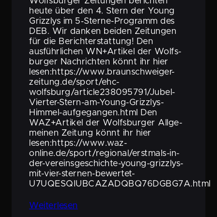
Wolfs­burger Zeitungen berichten
heute über den 4. Stern der Young
Grizzlys im 5‑Sterne-Programm des
DEB. Wir danken beiden Zeitungen
für die Bericht­erstat­tung! Den
ausführ­li­chen WN+Artikel der Wolfs­
burger Nachrichten könnt ihr hier
lesen:https://www.braunschweiger-
zeitung.de/sport/ehc-
wolfsburg/article238095791/Jubel-
Vierter-Stern-am-Young-Grizzlys-
Himmel-aufgegangen.html Den
WAZ+Artikel der Wolfs­burger Allge­
meinen Zeitung könnt ihr hier
lesen:https://www.waz-
online.de/sport/regional/erstmals-in-
der-vereinsgeschichte-young-grizzlys-
mit-vier-sternen-bewertet-
U7UQESQIUBCAZADQBQ76DGBG7A.html
Weiter­lesen