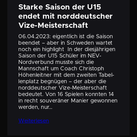
Starke Saison der U15
endet mit norddeut­scher
Vize-Meisterschaft
06.04.2023: eigent­lich ist die Saison
beendet – aber in Schweden wartet
noch ein highlight In der diesjäh­rigen
Saison der U15 Schüler im NEV-
Nordver­­­bund musste sich die
Mannschaft um Coach Christoph
Höhen­leitner mit dem zweiten Tabel­
len­platz begnügen – der aber die
norddeut­scher Vize-Meister­­schaft
bedeutet. Von 16 Spielen konnten 14
in recht souve­räner Manier gewonnen
werden, nur…
Weiter­lesen