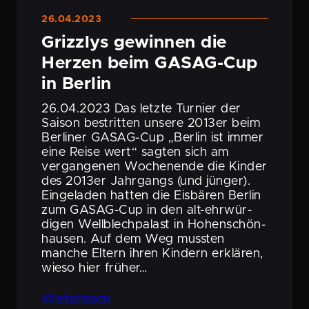
26.04.2023
Grizzlys gewinnen die
Herzen beim GASAG-Cup
in Berlin
26.04.2023 Das letzte Turnier der
Saison bestritten unsere 2013er beim
Berliner GASAG-Cup „Berlin ist immer
eine Reise wert“ sagten sich am
vergan­genen Wochen­ende die Kinder
des 2013er Jahrgangs (und jünger).
Einge­laden hatten die Eisbären Berlin
zum GASAG-Cup in den alt-ehrwür­­
digen Wellblech­pa­last in Hohen­schön­
hausen. Auf dem Weg mussten
manche Eltern ihren Kindern erklären,
wieso hier früher…
Weiter­lesen