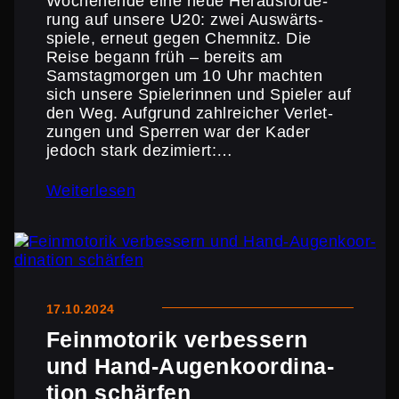
Wochen­ende eine neue Heraus­for­de­
rung auf unsere U20: zwei Auswärts­
spiele, erneut gegen Chemnitz. Die
Reise begann früh – bereits am
Samstag­morgen um 10 Uhr machten
sich unsere Spiele­rinnen und Spieler auf
den Weg. Aufgrund zahlrei­cher Verlet­
zungen und Sperren war der Kader
jedoch stark dezimiert:…
Weiterlesen
17.10.2024
Feinmo­torik verbes­sern
und Hand-Augen­ko­or­di­na­
tion schärfen