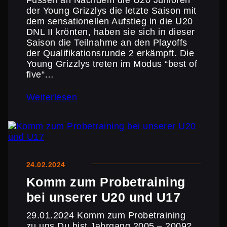
Füssen an Nachdem die U20 Junioren
der Young Grizzlys die letzte Saison mit
dem sensa­tio­nellen Aufstieg in die U20
DNL II krönten, haben sie sich in dieser
Saison die Teilnahme an den Playoffs
der Quali­fi­ka­ti­ons­runde 2 erkämpft. Die
Young Grizzlys treten im Modus “best of
five“…
Weiterlesen
24.02.2024
Komm zum Probe­trai­ning
bei unserer U20 und U17
29.01.2024 Komm zum Probe­trai­ning
zu uns Du bist Jahrgang 2005 – 2009?