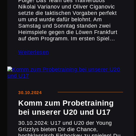
Folge! Das Team des Trainer­duos
Nikolai Varianov und Oliver Ciganovic
setzte die takti­schen Vorgaben perfekt
um und wurde dafür belohnt. Am
Samstag und Sonntag standen zwei
Heimspiele gegen die Löwen Frankfurt
auf dem Programm. Im ersten Spiel…
Weiterlesen
30.10.2024
Komm zum Probe­trai­ning
bei unserer U20 und U17
30.10.2024: U17 und U20 der Young
Grizzlys bieten Dir die Chance,
hochklas­sisch Eishockey zu spielen! Du