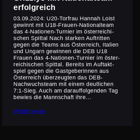
erfolgreich
03.09.2024: U20-Torfrau Hannah Loist
gewinnt mit U18-Frauen-Natio­nal­team
das 4‑Nationen-Turnier im öster­rei­chi­
schen Spittal Nach starken Auftritten
gegen die Teams aus Öster­reich, Italien
und Ungarn gewinnen die DEB U18
Frauen das 4‑Nationen-Turnier im öster­
rei­chi­schen Spittal. Bereits im Auftakt­
spiel gegen die Gastge­be­rinnen aus
Öster­reich überzeugten das DEB-
Nachwuchs­team mit einem deutli­chen
7:1‑Sieg. Auch am darauf­fol­genden Tag
bewies die Mannschaft ihre…
Weiterlesen