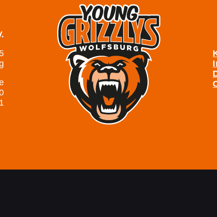
.
 5
g
e
0
1