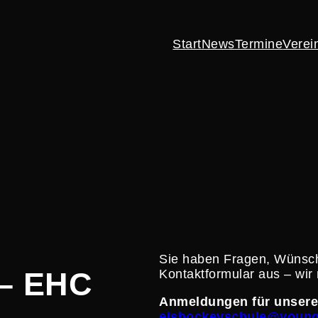
Start
News
Termine
Verei
Sie haben Fragen, Wünsch
– EHC
Kontakt­for­mular aus – w
Anmel­dungen für unsere 
eishockeyschule@young-