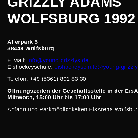
GRIZZLY ADAMS
WOLFSBURG 1992 
Allerpark 5
38448 Wolfsburg
E‑Mail:
info@young-grizzlys.de
Eisho­ckey­schule:
eishockeyschule@young-grizzly
Telefon: +49 (5361) 891 83 30
Öffnungs­zeiten der Geschäfts­stelle in der Eis
Mittwoch, 15:00 Uhr bis 17:00 Uhr
Anfahrt und Parkmög­lich­keiten EisArena Wolfsburg