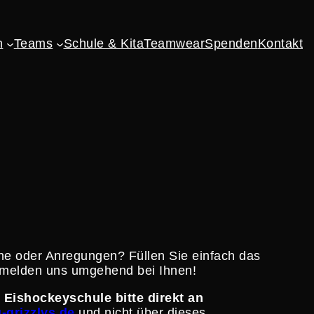
n
Teams
Schule & Kita
Teamwear
Spenden
Kontakt
e oder Anregungen? Füllen Sie einfach das
ir melden uns umgehend bei Ihnen!
Eisho­ckey­schule bitte direkt an
grizzlys.de
und nicht über dieses