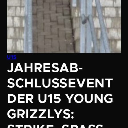
U15
JAHRES­AB­
SCHLUS­SE­VENT
DER U15 YOUNG
GRIZZLYS: