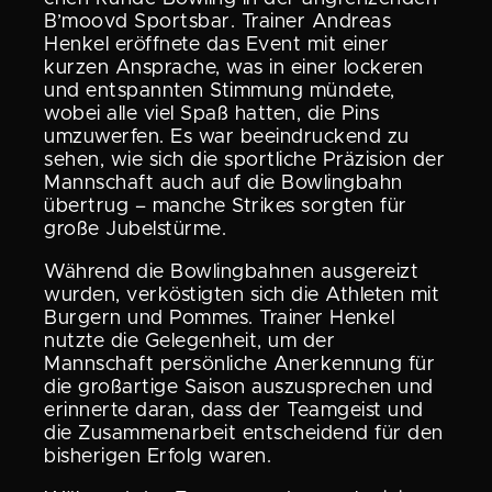
B’moovd Sportsbar. Trainer Andreas
Henkel eröffnete das Event mit einer
kurzen Ansprache, was in einer lockeren
und entspannten Stimmung mündete,
wobei alle viel Spaß hatten, die Pins
umzuwerfen. Es war beein­dru­ckend zu
sehen, wie sich die sport­liche Präzision der
Mannschaft auch auf die Bowling­bahn
übertrug – manche Strikes sorgten für
große Jubelstürme.
Während die Bowling­bahnen ausge­reizt
wurden, verkös­tigten sich die Athleten mit
Burgern und Pommes. Trainer Henkel
nutzte die Gelegen­heit, um der
Mannschaft persön­liche Anerken­nung für
die großar­tige Saison auszu­spre­chen und
erinnerte daran, dass der Teamgeist und
die Zusam­men­ar­beit entschei­dend für den
bishe­rigen Erfolg waren.