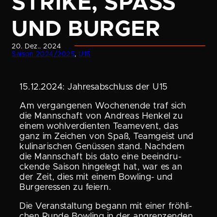
STRIKE, SPASS U
ND BURGER
20. Dez.. 2024
Saison 2024/2025
, 
U15
15.12.2024: Jahres­ab­schluss der U15
Am vergan­genen Wochen­ende traf sich
die Mannschaft von Andreas Henkel zu
einem wohlver­dienten Teamevent, das
ganz im Zeichen von Spaß, Teamgeist und
kulina­ri­schen Genüssen stand. Nachdem
die Mannschaft bis dato eine beein­dru­
ckende Saison hingelegt hat, war es an
der Zeit, dies mit einem Bowling- und
Burger­essen zu feiern.
Die Veran­stal­tung begann mit einer fröhli­
chen Runde Bowling in der angren­zenden