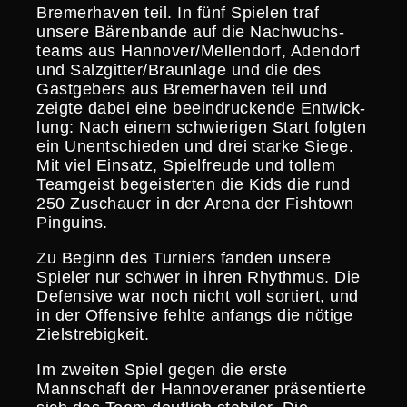
Bremer­haven teil. In fünf Spielen traf
unsere Bären­bande auf die Nachwuchs­
teams aus Hannover/Mellendorf, Adendorf
und Salzgitter/Braunlage und die des
Gastge­bers aus Bremer­haven teil und
zeigte dabei eine beein­dru­ckende Entwick­
lung: Nach einem schwie­rigen Start folgten
ein Unent­schieden und drei starke Siege.
Mit viel Einsatz, Spiel­freude und tollem
Teamgeist begeis­terten die Kids die rund
250 Zuschauer in der Arena der Fishtown
Pinguins.
Zu Beginn des Turniers fanden unsere
Spieler nur schwer in ihren Rhythmus. Die
Defensive war noch nicht voll sortiert, und
in der Offensive fehlte anfangs die nötige
Zielstrebigkeit.
Im zweiten Spiel gegen die erste
Mannschaft der Hanno­ve­raner präsen­tierte