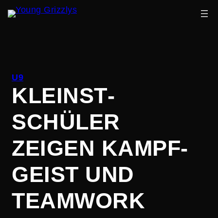
Zum
Inhalt
U9
springen
KLEINST­
SCHÜLER
ZEIGEN KAMPF­
GEIST UND
TEAMWORK