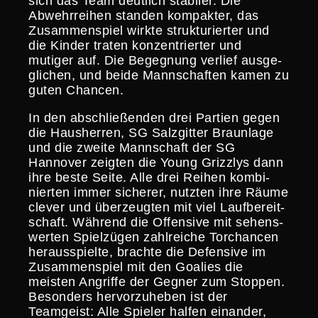
sich das Team deutlich stabiler. Die
Abwehr­reihen standen kompakter, das
Zusam­men­spiel wirkte struk­tu­rierter und
die Kinder traten konzen­trierter und
mutiger auf. Die Begegnung verlief ausge­
gli­chen, und beide Mannschaften kamen zu
guten Chancen.
In den abschlie­ßenden drei Partien gegen
die Hausherren, SG Salzgitter Braunlage
und die zweite Mannschaft der SG
Hannover zeigten die Young Grizzlys dann
ihre beste Seite. Alle drei Reihen kombi­
nierten immer sicherer, nutzten ihre Räume
clever und überzeugten mit viel Laufbe­reit­
schaft. Während die Offensive mit sehens­
werten Spiel­zügen zahlreiche Torchancen
heraus­spielte, brachte die Defensive im
Zusam­men­spiel mit den Goalies die
meisten Angriffe der Gegner zum Stoppen.
Besonders hervor­zu­heben ist der
Teamgeist: Alle Spieler halfen einander,