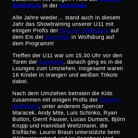
Wolfsburg
in der
Autostadt
Alle Jahre wieder… stand auch in diesem
Jahr das Showtrai­ning unserer U11 mit
einigen Profis der
Grizzlys Wolfsburg
auf
dem Eis der
Autostadt
in Wolfsburg auf
dem Programm!
Treffen der U11 war um 15.30 Uhr vor den
Toren der
Autostadt
, danach ging es in die
Lounges zum Umziehen. Insgesamt waren
16 Kinder in orangen und weißen Trikots
dabei.
Nach dem Umziehen betraten die Kids
zusammen mit einigen Profis der
Grizzlys
Wolfsburg
, unter anderem Spencer
Maracek, Andy Mile, Luis Schinko, Ryan
Button, Gerrit Fauser, Lucas Dumant, Björn
Krupp und Hanniball Weitzmann, die
Eisfläche. Laurin Braun unter­stützte beim