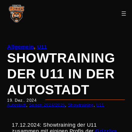
Zum
Inhalt
Allgemein
, 
U11
springen
SHOWTRAI­NING
DER U11 IN DER
AUTOSTADT
19. Dez.. 2024
Autostadt
, 
Saison 2024/2025
, 
Showtraining
, 
U11
17.12.2024: Showtrai­ning der U11
zusammen mit einigen Profis der
Grizzlys