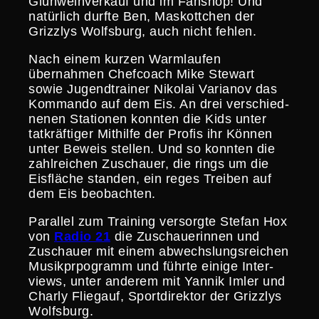
Glühwein­ver­kauf und im Fanshop! Und
natürlich durfte Ben, Maskott­chen der
Grizzlys Wolfsburg, auch nicht fehlen.
Nach einem kurzen Warmlaufen
übernahmen Chefcoach Mike Stewart
sowie Jugend­trainer Nikolai Varianov das
Kommando auf dem Eis. An drei verschied­
nenen Stationen konnten die Kids unter
tatkräf­tiger Mithilfe der Profis ihr Können
unter Beweis stellen. Und so konnten die
zahlrei­chen Zuschauer, die rings um die
Eisfläche standen, ein reges Treiben auf
dem Eis beobachten.
Parallel zum Training versorgte Stefan Hox
von
Radio 21
die Zuschaue­rinnen und
Zuschauer mit einem abwechs­lungs­rei­chen
Musik­prpo­gramm und führte einige Inter­
views, unter anderem mit Yannik Imler und
Charly Fliegauf, Sport­di­rektor der Grizzlys
Wolfsburg.