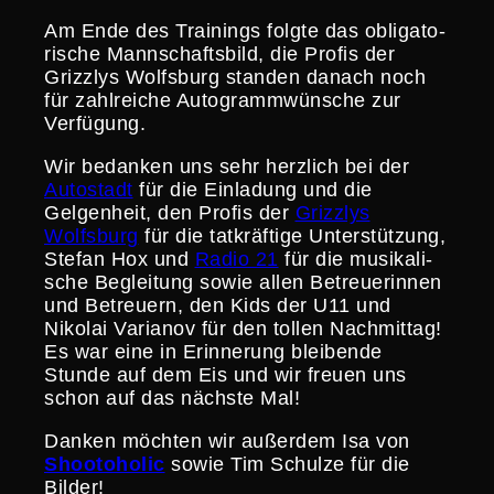
Am Ende des Trainings folgte das obliga­to­
ri­sche Mannschafts­bild, die Profis der
Grizzlys Wolfsburg standen danach noch
für zahlreiche Autogramm­wün­sche zur
Verfügung.
Wir bedanken uns sehr herzlich bei der
Autostadt
für die Einladung und die
Gelgen­heit, den Profis der
Grizzlys
Wolfsburg
für die tatkräf­tige Unter­stüt­zung,
Stefan Hox und
Radio 21
für die musika­li­
sche Beglei­tung sowie allen Betreue­rinnen
und Betreuern, den Kids der U11 und
Nikolai Varianov für den tollen Nachmittag!
Es war eine in Erinne­rung bleibende
Stunde auf dem Eis und wir freuen uns
schon auf das nächste Mal!
Danken möchten wir außerdem Isa von
Shooto­holic
sowie Tim Schulze für die
Bilder!