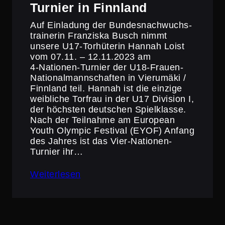
Turnier in Finnland
Auf Einladung der Bundes­nach­wuchs­
trai­nerin Franziska Busch nimmt
unsere U17-Torhü­terin Hannah Loist
vom 07.11. – 12.11.2023 am
4‑Nationen-Turnier der U18-Frauen-
Natio­nal­mann­schaften in Vierumäki /
Finnland teil. Hannah ist die einzige
weibliche Torfrau in der U17 Division I,
der höchsten deutschen Spiel­klasse.
Nach der Teilnahme am European
Youth Olympic Festival (EYOF) Anfang
des Jahres ist das Vier-Nationen-
Turnier ihr…
Weiterlesen