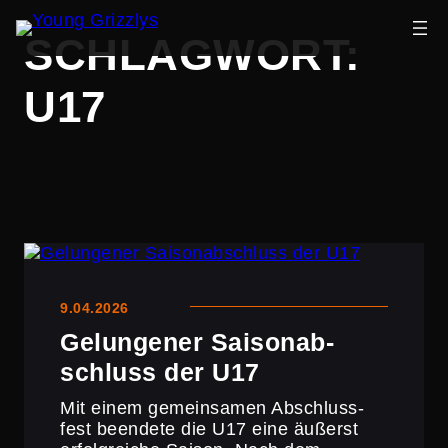
Zum
SCHLAGWORT:
Inhalt
springen
U17
9.04.2026
Gelun­gener Saison­ab­
schluss der U17
Mit einem gemein­samen Abschluss­
fest beendete die U17 eine äußerst