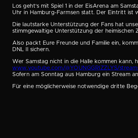
Los geht‘s mit Spiel 1 in der EisArena am Samst
Uhr in Hamburg-Farmsen statt. Der Eintritt ist w
Die lautstarke Unter­stüt­zung der Fans hat uns
stimm­ge­wal­tige Unter­stüt­zung der heimi­schen
Also packt Eure Freunde und Familie ein, kommt
DNL II sichern.
Wer Samstag nicht in die Halle kommen kann, hat
www.youtube.com/@YOUNGGRIZZLYS/stream
Sofern am Sonntag aus Hamburg ein Stream ange
Für eine mögli­cher­weise notwen­dige dritte B