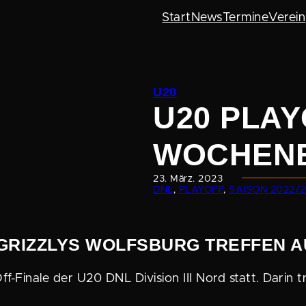
Start
News
Termine
Verein
U20
U20 PLAY
WOCHEN­
23. März. 2023
DNL
, 
PLAYOFF
, 
SAISON 2022/
NG GRIZZLYS WOLFSBURG TREFFEN 
Finale der U20 DNL Division III Nord statt. Darin t