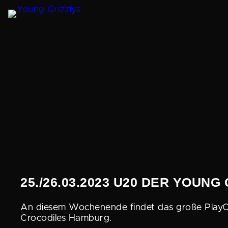
Zum
Inhalt
springen
25./26.03.2023 U20 DER YOU
An diesem Wochen­ende findet das große PlayOff-
Croco­diles Hamburg.