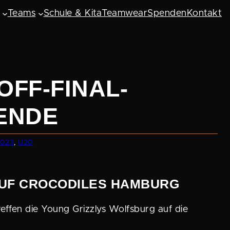
Teams
Schule & Kita
Teamwear
Spenden
Kontakt
OFF-FINAL-
ENDE
2023
, 
U20
AUF CROCO­DILES HAMBURG
reffen die Young Grizzlys Wolfsburg auf die