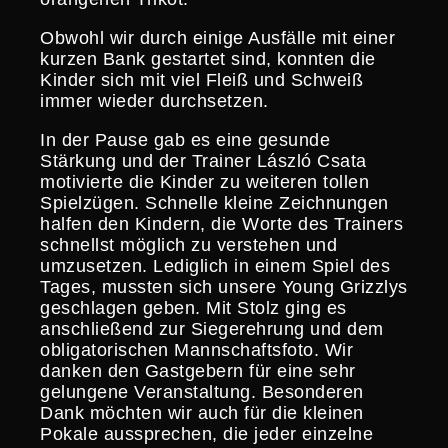
Obwohl wir durch einige Ausfälle mit einer
kurzen Bank gestartet sind, konnten die
Kinder sich mit viel Fleiß und Schweiß
immer wieder durchsetzen.
In der Pause gab es eine gesunde
Stärkung und der Trainer László Csata
motivierte die Kinder zu weiteren tollen
Spiel­zügen. Schnelle kleine Zeich­nungen
halfen den Kindern, die Worte des Trainers
schnellst möglich zu verstehen und
umzusetzen. Lediglich in einem Spiel des
Tages, mussten sich unsere Young Grizzlys
geschlagen geben. Mit Stolz ging es
anschlie­ßend zur Sieger­eh­rung und dem
obliga­to­ri­schen Mannschafts­foto. Wir
danken den Gastge­bern für eine sehr
gelungene Veran­stal­tung. Beson­deren
Dank möchten wir auch für die kleinen
Pokale ausspre­chen, die jeder einzelne