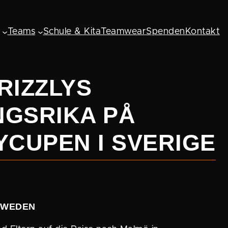
Teams
Schule & Kita
Teamwear
Spenden
Kontakt
RIZZLYS
GS­RIKA PÅ
­CUPEN I SVERIGE
CHWEDEN