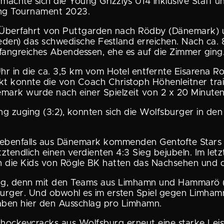
chte sich die Young Grizzlys U14 inklusive Staff un
ing Tourna­ment 2023.
-Überfahrt von Puttgarden nach Rödby (Dänemark) 
en) das schwe­di­sche Festland erreichen. Nach ca.
ang­rei­ches Abend­essen, ehe es auf die Zimmer ging
 in die ca. 3,5 km vom Hotel entfernte Eisarena Ros
t konnte die von Coach Christoph Höhen­leitner traini
rk wurde nach einer Spielzeit von 2 x 20 Minuten 
g zuging (3:2), konnten sich die Wolfs­burger in den
ebenfalls aus Dänemark kommenden Gentofte Stars –
t­end­lich einen verdienten 4:3 Sieg bejubeln. Im le
ch die Kids von Rögle BK hatten das Nachsehen und
ertag, denn mit den Teams aus Limhamn und Hammarö 
­burger. Und obwohl es im ersten Spiel gegen Limhamn
n gaben hier den Ausschlag pro Limhamn.
ho­ckey­cracks aus Wolfsburg erneut eine starke Leis