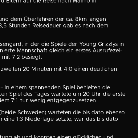
d Eltern auf die Reise nach Malmö in
und dem Überfahren der ca. 8km langen
 8,5 Stunden Reise­dauer gab es nach dem
.
engard, in der die Spiele der Young Grizzlys in
erte Mannschaft gleich ein erstes Ausru­fe­zei­
mit 7:2 besiegt.
 zweiten 20 Minuten mit 4:0 einen deutli­chen
 in einem spannenden Spiel behielten die
tzten Spiel des Tages wartete um 20 Uhr die erste
 dem 7:1 nur wenig entgegenzusetzen.
(beide Schweden) warteten die bis dato ebenso
 eine 1:3 Nieder­lage setzte, war das bis dato
tung ab und konnten einen glück­li­chen und