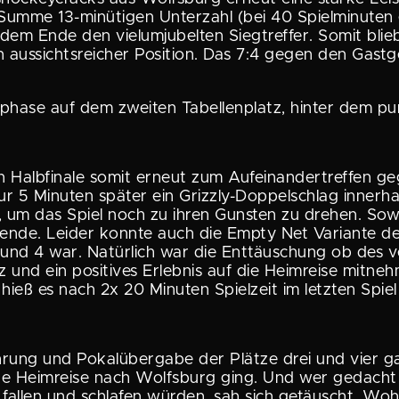
in Summe 13-minütigen Unterzahl (bei 40 Spiel­mi­nut
em Ende den vielum­ju­belten Siegtreffer. Somit bli
erten, in aussichts­rei­cher Position. Das 7:4 gegen de
ase auf dem zweiten Tabel­len­platz, hinter dem pu
n Halbfi­nale somit erneut zum Aufein­an­der­treffen 
ur 5 Minuten später ein Grizzly-Doppel­schlag inner
um das Spiel noch zu ihren Gunsten zu drehen. Sowoh
ende. Leider konnte auch die Empty Net Variante de
 und 4 war. Natürlich war die Enttäu­schung ob des ve
tz und ein positives Erlebnis auf die Heimreise mit
 hieß es nach 2x 20 Minuten Spielzeit im letzten Spiel
­rung und Pokal­über­gabe der Plätze drei und vier g
ge Heimreise nach Wolfsburg ging. Und wer gedacht 
e fallen und schlafen würden, sah sich getäuscht. Woh