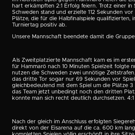
hart erkämpften 2:1 Erfolg feiern. Trotz einer 
Schweden stand und erzielte 112 Sekunden vor d
Plätze, die für die Halbfi­nal­spiele quali­fi­zi
Turniertag positiv ab.
Unsere Mannschaft beendete damit die Gruppe­ph
Als Zweit­plat­zierte Mannschaft kam es im erste
für Hammarö nach 10 Minuten Spielzeit folgte n
nutzen die Schweden zwei unnötige Zeitstrafen, 
das dritte Tor sogar nur 69 Sekunden vor Spiel
gleich­be­deu­tend mit dem Spiel um die Plätze 3
das Team jetzt unbedingt noch den dritten Pla
konnte man sich recht deutlich durch­setzen. 4:1
Nach der gleich im Anschluss erfolgten Sieger­eh
direkt von der Eisarena auf die ca. 600 km lan
kompletten Spielen völlig erschöpft in ihre Sitz