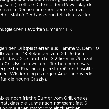
en gesamt) hielt die Defence dem Powerplay der
eb man im Rennen um einen der ersten vier
n Gastgeber Malmö Redhawks rundete den zweiten
nkt­glei­chen Favoriten Limhamn HK.
gegen den Dritt­plat­zierten aus Hammarö. Dem 1:0
halb von nur 13 Sekunden zum 2:1. Jedoch
l das 2:2 als auch das 3:2 fielen in Überzahl,
n Grizzlys kein weiteres Tor bescheren was
rpassten Final­ein­zugs erst groß, doch wollte
nehmen. Wieder ging es gegen Amar und wieder
 für die Young Grizzlys.
ab es noch frische Burger vom Grill, ehe es
hat, dass die Jungs nach insgesamt fast 6
l noch aufge­putscht vom einzig­ar­tigen