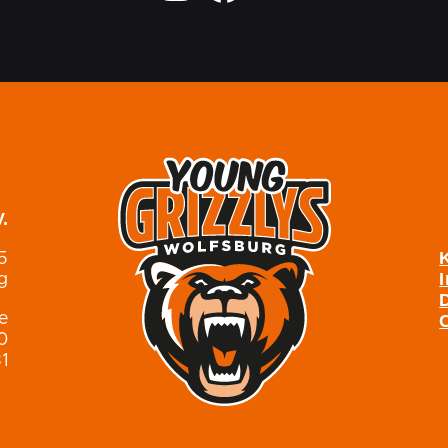
.
5
g
de
0
1