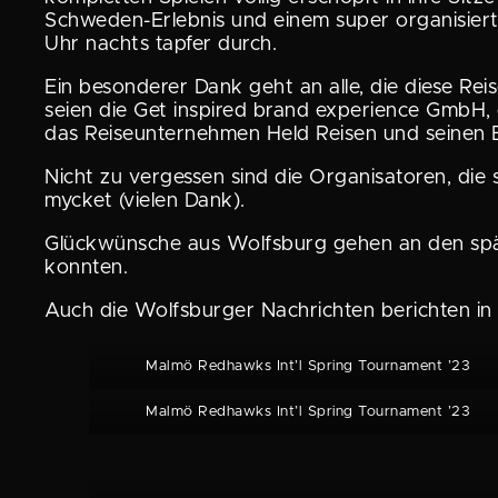
Schweden-Erlebnis und einem super organi­sierte
Uhr nachts tapfer durch.
Ein beson­derer Dank geht an alle, die diese Re
seien die Get inspired brand experi­ence GmbH
das Reise­un­ter­nehmen Held Reisen und seinen Bu
Nicht zu vergessen sind die Organi­sa­toren, die
mycket (vielen Dank).
Glück­wün­sche aus Wolfsburg gehen an den spät
konnten.
Auch die Wolfs­burger Nachrichten berichten in
Malmö Redhawks Int’l Spring Tourna­ment ’23
Malmö Redhawks Int’l Spring Tourna­ment ’23