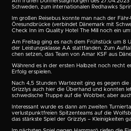
Am frühen Donners­tag­morgen des 27.04.2023 ma
Schweden, zum inter­na­tio­nalen Redhawks Spr
Im großen Reisebus konnte man nach der Fähr
Öresund­brücke (verbindet Dänemark mit Schwed
Check Inn im Quality Hotel The Mill noch ein umf
Am Freitag ging es nach dem Frühstück um 8 Uhr
der Leistungs­klasse AA statt­fanden. Zum Auftak
chen setzen, das Team von Amar KSF aus Dänema
Während es in der ersten Halbzeit noch recht en
Erfolg erspielen.
Nach 4,5 Stunden Wartezeit ging es gegen die 
Grizzlys auch hier die Überhand und konnten letz
schwe­di­sche Truppe auf die Wob’ber, aber au
Inter­es­sant wurde es dann am zweiten Turni
verlust­punkt­freien Spitzen­teams auf die Wolfs
das stärkste Spiel der Grizzlys – Kleinig­keite
Im nächsten Spiel gegen Hammarö riefen die Eis