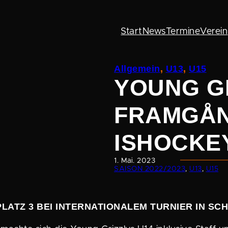
Start
News
Termine
Verein
Allgemein
, 
U13
, 
U15
YOUNG G
FRAMGÅN
ISHOCKEY
1. Mai. 2023
SAISON 2022/2023
, 
U13
, 
U15
PLATZ 3 BEI INTER­NA­TIO­NALEM TURNIER IN S