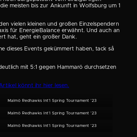
 die meisten bis zur Ankunft in Wolfsburg um 1
den vielen kleinen und großen Einzel­spen­dern
is für Energie­Ba­lance erwähnt. Und auch an
iert hat, geht ein großer Dank.
lnahme dieses Events gekümmert haben, tack så
 deutlich mit 5:1 gegen Hammarö durch­setzen
rtikel könnt ihr hier lesen.
Malmö Redhawks Int’l Spring Tourna­ment ’23
Malmö Redhawks Int’l Spring Tourna­ment ’23
Malmö Redhawks Int’l Spring Tourna­ment ’23