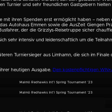
n Turnier und sehr freund­li­chen Gastge­bern hielten
ise mit ihren Spenden erst ermög­licht haben – neben 
, das Autohaus Emmen sowie die AusZeit Giengen Prax
sfahrer, der die Grizzlys-Reise­truppe sicher chauf­f
 sich sehr intensiv und leiden­schaft­lich um die Tei
eren Turnier­sieger aus Limhamn, die sich im Finale
 ihrer heutigen Ausgabe.
Den kosten­pflich­tigen WN+A
Malmö Redhawks Int’l Spring Tourna­ment ’23
Malmö Redhawks Int’l Spring Tourna­ment ’23