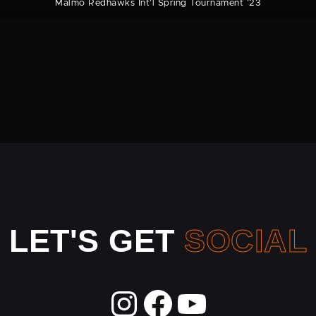
Malmö Redhawks Int’l Spring Tourna­ment ’23
LET'S GET
SOCIAL