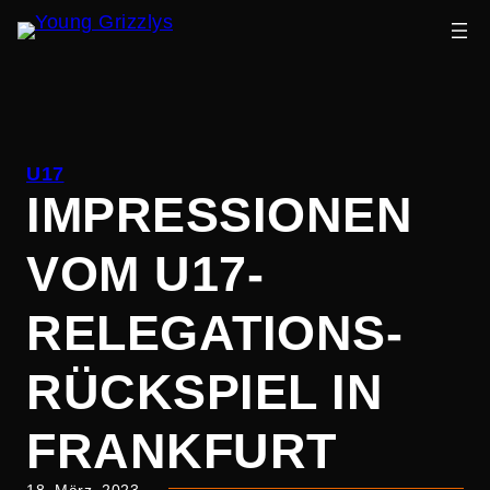
Zum
Inhalt
U17
springen
IMPRES­SIONEN
VOM U17-
RELEGA­TIONS-
RÜCKSPIEL IN
FRANKFURT