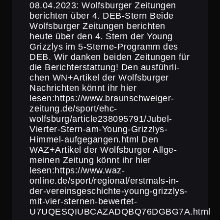
08.04.2023: Wolfs­burger Zeitungen
berichten über 4. DEB-Stern Beide
Wolfs­burger Zeitungen berichten
heute über den 4. Stern der Young
Grizzlys im 5‑Sterne-Programm des
DEB. Wir danken beiden Zeitungen für
die Berichterstattung! Den ausführ­li­
chen WN+Artikel der Wolfs­burger
Nachrichten könnt ihr hier
lesen:https://www.braunschweiger-
zeitung.de/sport/ehc-
wolfsburg/article238095791/Jubel-
Vierter-Stern-am-Young-Grizzlys-
Himmel-aufgegangen.html Den
WAZ+Artikel der Wolfs­burger Allge­
meinen Zeitung könnt ihr hier
lesen:https://www.waz-
online.de/sport/regional/erstmals-in-
der-vereinsgeschichte-young-grizzlys-
mit-vier-sternen-bewertet-
U7UQESQIUBCAZADQBQ76DGBG7A.html