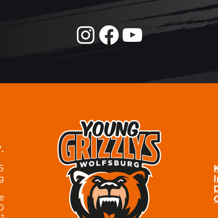
.
5
g
de
0