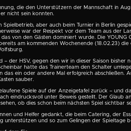
nung, die den Unter­stüt­zern der Mannschaft in Augs
cher nicht sein konnten.
piel­be­trieb, aber auch beim Turnier in Berlin gespi
­cher­weise war der Respekt vor dem Team aus der Lan
Spiel, das von den Gästen dominiert wurde. Die YOU
ch bereits am kommenden Wochen­ende (18.02.23) die
olfsburg.
d – der HSV, gegen den wir in dieser Saison bisher 
cheinbar hatte das Trainer­team den Schalter umleg
n das ein oder andere Mal erfolg­reich abschließen. 
Kasten sauber.
h gelaufene Spiele auf der Anzei­ge­tafel zurück – un
indrucks­voll unter Beweis gestellt. Der Glaub an 
hen, ob dies schon beim nächsten Spiel sichtbar se
­rinnen und Helfer gedankt, die beim Catering, der Es
g unter­stützen und so zum Gelingen der Spieltage be