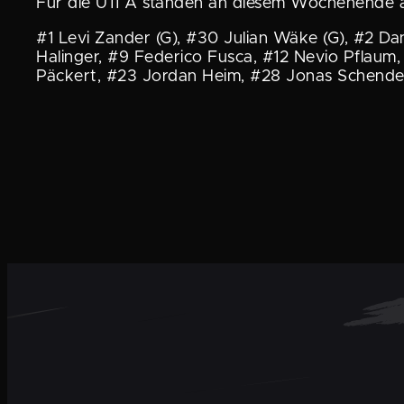
Für die U11 A standen an diesem Wochen­ende a
#1 Levi Zander (G), #30 Julian Wäke (G), #2 Da
Halinger, #9 Federico Fusca, #12 Nevio Pflaum, 
Päckert, #23 Jordan Heim, #28 Jonas Schende