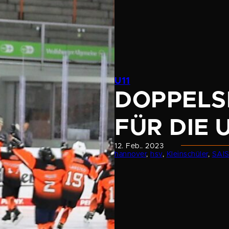
U11
DOPPEL­
FÜR DIE 
12. Feb.. 2023
hannover
, 
hsv
, 
Kleinschüler
, 
SAI