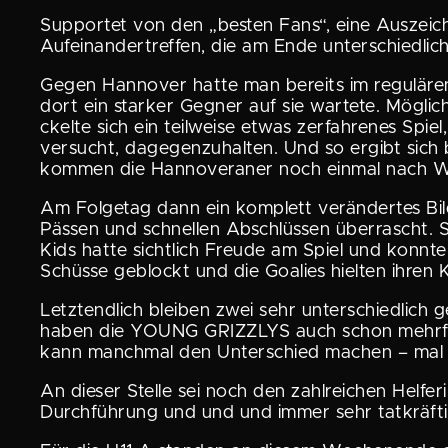
Supportet von den „besten Fans“, eine Auszeich­
Aufein­an­der­treffen, die am Ende unter­schied­li­
Gegen Hannover hatte man bereits im regulären S
dort ein starker Gegner auf sie wartete. Mögli
ckelte sich ein teilweise etwas zerfah­renes 
versucht, dagegen­zu­halten. Und so ergibt si
kommen die Hanno­ve­raner noch einmal nach W
Am Folgetag dann ein komplett verän­dertes Bil
Pässen und schnellen Abschlüssen überrascht. S
Kids hatte sichtlich Freude am Spiel und konnte
Schüsse geblockt und die Goalies hielten ihren 
Letzt­end­lich bleiben zwei sehr unter­schied­lic
haben die YOUNG GRIZZLYS auch schon mehrfach e
kann manchmal den Unter­schied machen – mal se
An dieser Stelle sei noch den zahlrei­chen Helfe
Durch­füh­rung und und und immer sehr tatkräfti