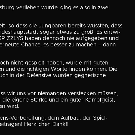
burg verliehen wurde, ging es also in zwei
elt, so dass die Jungbären bereits wussten, dass
des­haupt­stadt sogar etwas zu groß. Es entwi­
NG GRIZZLYS haben dennoch nie aufge­geben und
 erneute Chance, es besser zu machen – dann
noch nicht gespielt haben, wurde mit guten
en und die richtigen Worte finden können. Die
Auch in der Defensive wurden gegne­ri­sche
d dass wir uns vor niemanden verste­cken müssen,
die eigene Stärke und ein guter Kampf­geist,
in wird.
sens-Vorbe­rei­tung, dem Aufbau, der Spiel-
itragen! Herzli­chen Dank!!