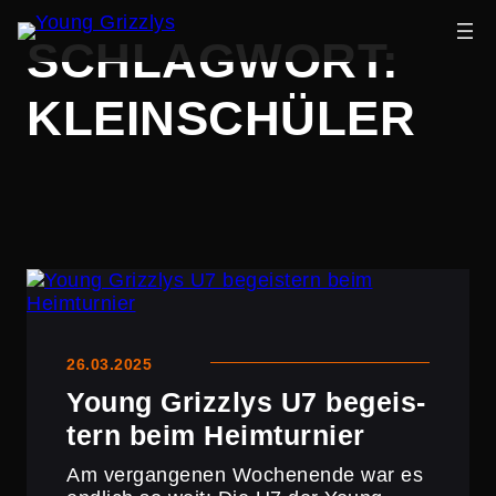
Zum
SCHLAGWORT:
Inhalt
springen
KLEINSCHÜLER
26.03.2025
Young Grizzlys U7 begeis­
tern beim Heimturnier
Am vergan­genen Wochen­ende war es