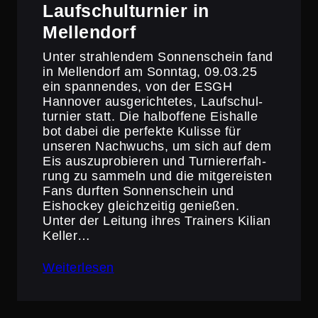
Laufschul­tur­nier in
Mellendorf
Unter strah­lendem Sonnen­schein fand
in Mellen­dorf am Sonntag, 09.03.25
ein spannendes, von der ESGH
Hannover ausge­rich­tetes, Laufschul­
tur­nier statt. Die halbof­fene Eishalle
bot dabei die perfekte Kulisse für
unseren Nachwuchs, um sich auf dem
Eis auszu­pro­bieren und Turnier­er­fah­
rung zu sammeln und die mitge­reisten
Fans durften Sonnen­schein und
Eishockey gleich­zeitig genießen.
Unter der Leitung ihres Trainers Kilian
Keller…
Weiterlesen