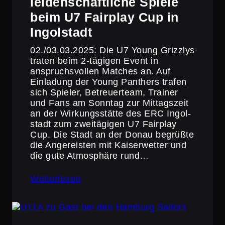
leiden­schaft­liche Spiele
beim U7 Fairplay Cup in
Ingolstadt
02./03.03.2025: Die U7 Young Grizzlys
traten beim 2‑tägigen Event in
anspruchs­vollen Matches an. Auf
Einladung der Young Panthers trafen
sich Spieler, Betreu­er­team, Trainer
und Fans am Sonntag zur Mittags­zeit
an der Wirkungs­stätte des ERC Ingol­
stadt zum zweitä­gigen U7 Fairplay
Cup. Die Stadt an der Donau begrüßte
die Angereisten mit Kaiser­wetter und
die gute Atmosphäre rund…
Weiterlesen