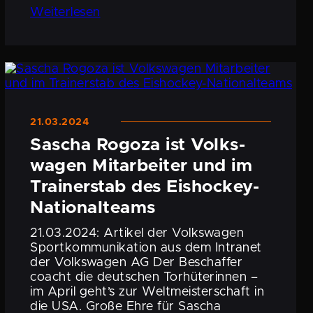
Weiter­lesen
21.03.2024
Sascha Rogoza ist Volks­
wagen Mitar­beiter und im
Trainer­stab des Eishockey-
Nationalteams
21.03.2024: Artikel der Volks­wagen
Sport­kom­mu­ni­ka­tion aus dem Intranet
der Volks­wagen AG Der Beschaffer
coacht die deutschen Torhü­te­rinnen –
im April geht’s zur Weltmeis­ter­schaft in
die USA. Große Ehre für Sascha