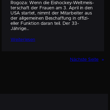
Rogoza: Wenn die Eishockey-Weltmeis­­
ter­­schaft der Frauen am 3. April in den
USA startet, nimmt der Mitar­beiter aus
der allge­meinen Beschaf­fung in offizi­
eller Funktion daran teil. Der 33-
Jährige…
Weiter­lesen
Nächste Seite
»