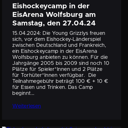
Eisho­ckey­camp in der
EisArena Wolfsburg am
Samstag, den 27.04.24
15.04.2024: Die Young Grizzlys freuen
sich, vor dem Eishockey-Länder­­spiel
zwischen Deutsch­land und Frank­reich,
ein Eisho­ckey­camp in der EisArena
Wolfsburg anbieten zu können. Für die
Jahrgänge 2005 bis 2009 sind noch 10
Plätze für Spieler*Innen und 2 Plätze
für Torhüter*Innen verfügbar. Die
Teilnah­me­ge­bühr beträgt 100 € + 10 €
für Essen und Trinken. Das Camp
beginnt…
Weiter­lesen