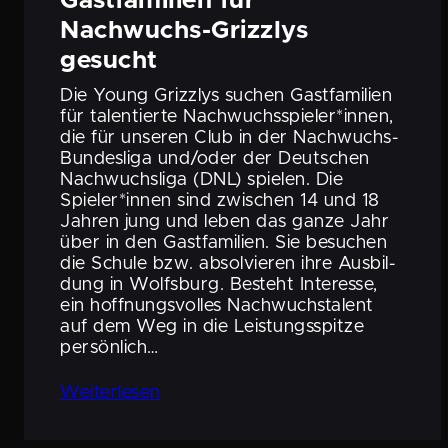
Gastfa­mi­lien für
Nachwuchs-Grizzlys
gesucht
Die Young Grizzlys suchen Gastfa­mi­lien
für talen­tierte Nachwuchsspieler*innen,
die für unseren Club in der Nachwuchs-
Bundes­­liga und/oder der Deutschen
Nachwuchs­liga (DNL) spielen. Die
Spieler*innen sind zwischen 14 und 18
Jahren jung und leben das ganze Jahr
über in den Gastfa­mi­lien. Sie besuchen
die Schule bzw. absol­vieren ihre Ausbil­
dung in Wolfsburg. Besteht Interesse,
ein hoffnungs­volles Nachwuchs­ta­lent
auf dem Weg in die Leistungs­spitze
persönlich…
Weiter­lesen