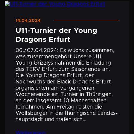
14.04.2024
U11-Turnier der Young
Dragons Erfurt
06./07.04.2024: Es wuchs zusammen,
was zusam­men­ge­hört Unsere U11
Young Grizzlys nahmen die Einladung
des TERV Erfurt zum Saison­ende an.
Die Young Dragons Erfurt, der
Nachwuchs der Black Dragons Erfurt,
organi­sierten am vergan­genen
Wochen­ende ein Turnier in Thüringen,
an dem insgesamt 10 Mannschaften
teilnahmen. Am Freitag reisten die
Wolfs­burger in die thürin­gi­sche Landes­
haupt­stadt und trafen sich…
Weiter­lesen