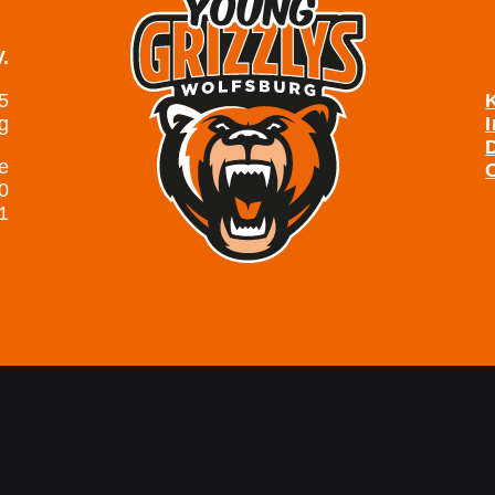
.
 5
g
e
0
1