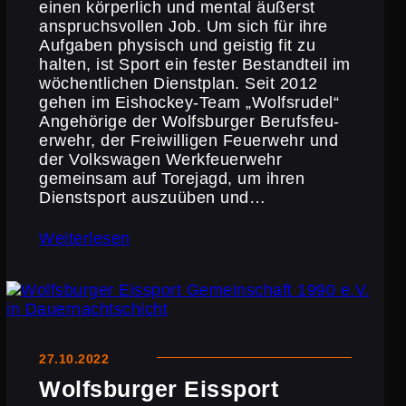
einen körper­lich und mental äußerst
anspruchs­vollen Job. Um sich für ihre
Aufgaben physisch und geistig fit zu
halten, ist Sport ein fester Bestand­teil im
wöchent­li­chen Dienstplan. Seit 2012
gehen im Eishockey-Team „Wolfs­rudel“
Angehö­rige der Wolfs­burger Berufs­feu­
er­wehr, der Freiwil­ligen Feuerwehr und
der Volks­wagen Werkfeu­er­wehr
gemeinsam auf Torejagd, um ihren
Dienst­sport auszuüben und…
Weiterlesen
27.10.2022
Wolfs­burger Eissport