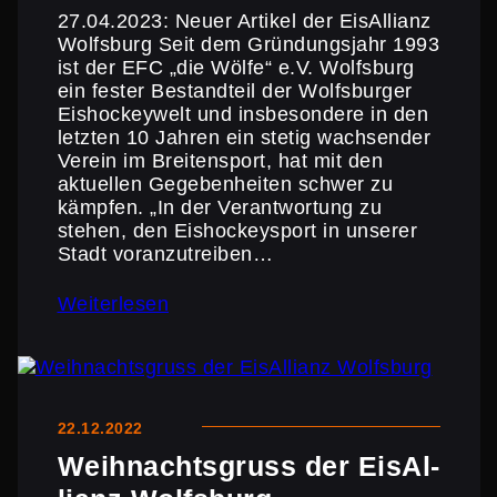
27.04.2023: Neuer Artikel der EisAl­lianz
Wolfsburg Seit dem Gründungs­jahr 1993
ist der EFC „die Wölfe“ e.V. Wolfsburg
ein fester Bestand­teil der Wolfs­burger
Eisho­ckey­welt und insbe­son­dere in den
letzten 10 Jahren ein stetig wachsender
Verein im Breiten­sport, hat mit den
aktuellen Gegeben­heiten schwer zu
kämpfen. „In der Verant­wor­tung zu
stehen, den Eisho­ckey­sport in unserer
Stadt voran­zu­treiben…
Weiterlesen
22.12.2022
Weihnachts­gruss der EisAl­