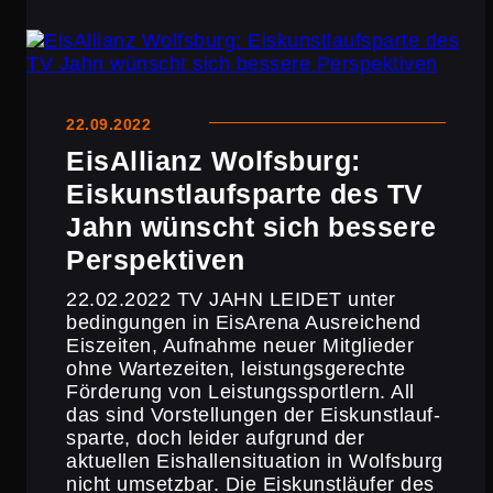
22.09.2022
EisAl­lianz Wolfsburg:
Eiskunst­lauf­s­parte des TV
Jahn wünscht sich bessere
Perspektiven
22.02.2022 TV JAHN LEIDET unter
bedin­gungen in EisArena Ausrei­chend
Eiszeiten, Aufnahme neuer Mitglieder
ohne Warte­zeiten, leistungs­ge­rechte
Förderung von Leistungs­sport­lern. All
das sind Vorstel­lungen der Eiskunst­lauf­
s­parte, doch leider aufgrund der
aktuellen Eishal­len­si­tua­tion in Wolfsburg
nicht umsetzbar. Die Eiskunst­läufer des