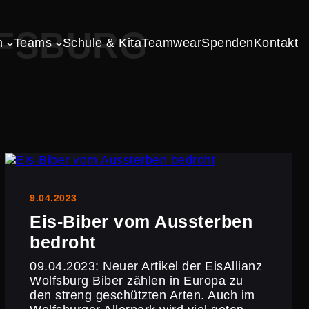
LFSBURG
n
Teams
Schule & Kita
Teamwear
Spenden
Kontakt
9.04.2023
Eis-Biber vom Aussterben
bedroht
09.04.2023: Neuer Artikel der EisAl­lianz
Wolfsburg Biber zählen in Europa zu
den streng geschützten Arten. Auch im