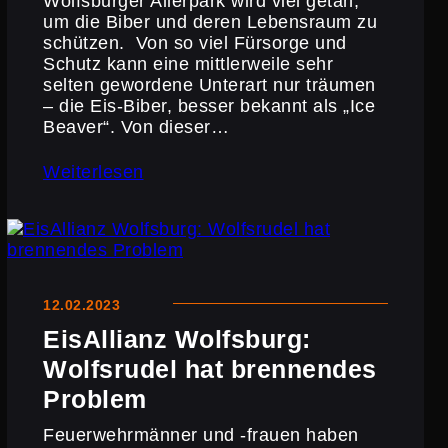
Wolfs­burger Allerpark wird viel getan,
um die Biber und deren Lebens­raum zu
schützen. Von so viel Fürsorge und
Schutz kann eine mittler­weile sehr
selten gewordene Unterart nur träumen
– die Eis-Biber, besser bekannt als „Ice
Beaver“. Von dieser…
Weiterlesen
12.02.2023
EisAl­lianz Wolfsburg:
Wolfs­rudel hat brennendes
Problem
Feuer­wehr­männer und ‑frauen haben