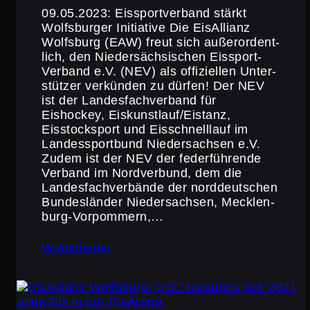
09.05.2023: Eissport­ver­band stärkt
Wolfs­burger Initiative Die EisAl­lianz
Wolfsburg (EAW) freut sich außer­or­dent­
lich, den Nieder­säch­si­schen Eissport-
Verband e.V. (NEV) als offizi­ellen Unter­
stützer verkünden zu dürfen! Der NEV
ist der Landes­fach­ver­band für
Eishockey, Eiskunstlauf/Eistanz,
Eisstock­sport und Eisschnell­lauf im
Landes­sport­bund Nieder­sachsen e.V.
Zudem ist der NEV der feder­füh­rende
Verband im Nordver­bund, dem die
Landes­fach­ver­bände der norddeut­schen
Bundes­länder Nieder­sachsen, Mecklen­
burg-Vorpom­mern,…
Weiterlesen