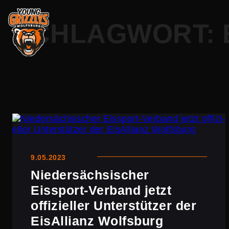
Zum
SCHLAGWORT:
Inhalt
springen
9.05.2023
Nieder­säch­si­scher
Eissport-Verband jetzt
offizi­eller Unter­stützer der
EisAl­lianz Wolfsburg