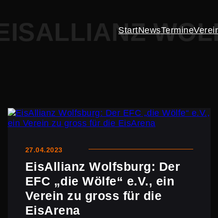
EISALLIANZ WO
Start
News
Termine
Verei
27.04.2023
EisAl­lianz Wolfsburg: Der
EFC „die Wölfe“ e.V., ein
Verein zu gross für die
EisArena